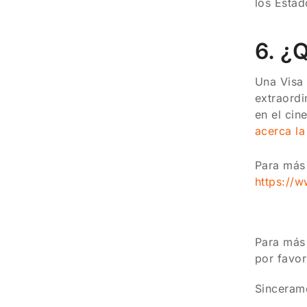
los Esta
6. ¿
Una Visa 
extraordi
en el cin
acerca la
Para más 
https://
Para más
por favor
Sinceram