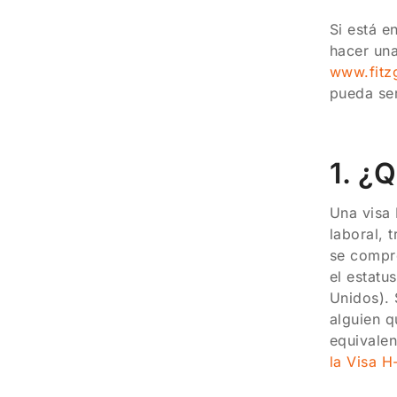
Si está e
hacer una
www.fitz
pueda ser
1. ¿
Una visa 
laboral, 
se compro
el estatu
Unidos). 
alguien q
equivalen
la Visa H