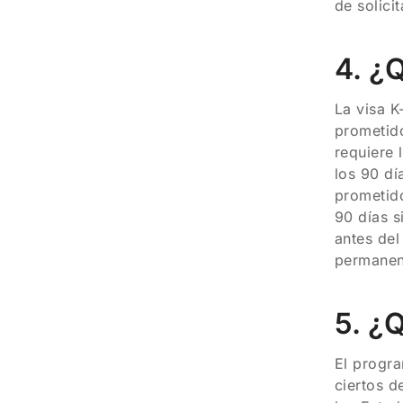
de solici
4. ¿
La visa K
prometido
requiere 
los 90 dí
prometid
90 días s
antes del
permanen
5. ¿
El progra
ciertos d