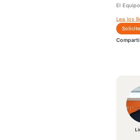
El Equip
Lea los B
Solicit
Comparti
L