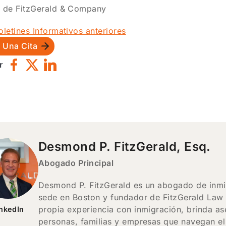
o de FitzGerald & Company
oletines Informativos anteriores
e Una Cita
r
Desmond P. FitzGerald, Esq.
Abogado Principal
Desmond P. FitzGerald es un abogado de inmig
sede en Boston y fundador de FitzGerald Law C
propia experiencia con inmigración, brinda as
inkedIn
personas, familias y empresas que navegan el