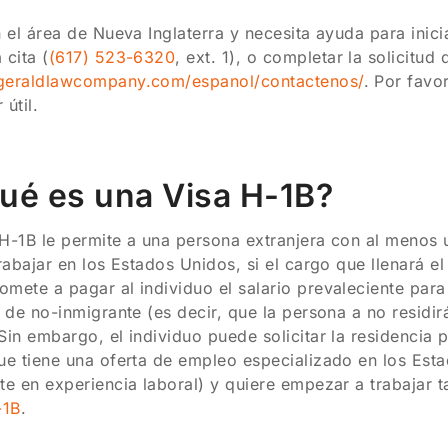
n el área de Nueva Inglaterra y necesita ayuda para inic
 cita (
(617) 523-6320
, ext. 1), o completar la solicitud 
geraldlawcompany.com/espanol/contactenos/
. Por favo
 útil.
Qué es una Visa H-1B?
H-1B le permite a una persona extranjera con al menos u
trabajar en los Estados Unidos, si el cargo que llenará e
mete a pagar al individuo el salario prevaleciente para
s de no-inmigrante (es decir, que la persona a no resi
Sin embargo, el individuo puede solicitar la residenci
ue tiene una oferta de empleo especializado en los Estad
te en experiencia laboral) y quiere empezar a trabajar
-1B
.