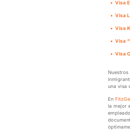
Visa E
Visa L
Visa 
Visa 
Visa O
Nuestro
inmigrant
una visa 
En
FitzG
la mejor 
empleador
document
óptimame