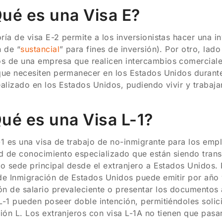
Qué es una Visa E?
ría de visa E-2 permite a los inversionistas hacer una i
n de “
sustancial
” para fines de inversión). Por otro, lad
 de una empresa que realicen intercambios comerciales
que necesiten permanecer en los Estados Unidos durante
ealizado en los Estados Unidos, pudiendo vivir y trabaj
Qué es una Visa L-1?
-1 es una visa de trabajo de no-inmigrante para los emp
 de conocimiento especializado que están siendo transf
 o sede principal desde el extranjero a Estados Unidos. N
de Inmigración de Estados Unidos puede emitir por año 
n de salario prevaleciente o presentar los documentos 
L-1 pueden poseer doble intención, permitiéndoles soli
ción L. Los extranjeros con visa L-1A no tienen que pasa