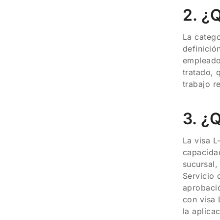
2. ¿
La catego
definició
empleados
tratado, 
trabajo r
3. ¿
La visa L
capacidad
sucursal,
Servicio 
aprobació
con visa 
la aplica