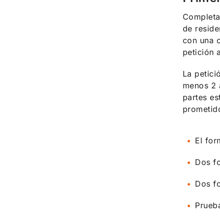
Completar
de reside
con una o
petición 
La petic
menos 2 a
partes es
prometido
El fo
Dos fo
Dos fo
Prueba