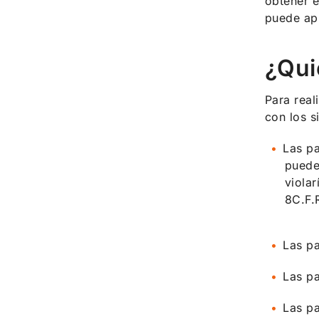
obtener e
puede apl
¿Qui
Para real
con los s
Las pa
puede 
violar
8C.F.R
Las pa
Las pa
Las pa