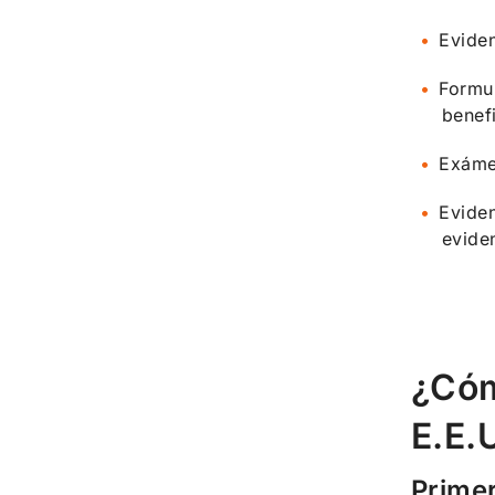
Eviden
Formul
benef
Exáme
Eviden
evide
¿Cóm
E.E.
Prime