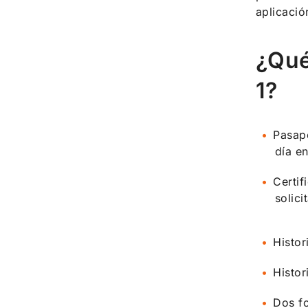
aplicació
¿Qué
1?
Pasapo
día en
Certif
solici
Histor
Histor
Dos fo