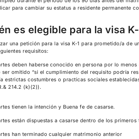
mpleo durante el periodo de los 90 días antes del matr
icar para cambiar su estatus a residente permanente c
én es elegible para la visa K
izar una petición para la visa K-1 para prometido/a de 
iguientes requisitos:
rtes deben haberse conocido en persona por lo menos do
ser omitido “si el cumplimiento del requisito podría resu
ía estrictas costumbres o practicas sociales establecidas
.& 214.2 (k)(2)).
rtes tienen la intención y Buena fe de casarse.
rtes están dispuestas a casarse dentro de los primeros 
rtes han terminado cualquier matrimonio anterior