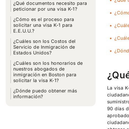
¿Qué d
¿Qué documentos necesito para
peticionar por una visa K-1?
¿Cómo 
¿Cómo es el proceso para
solicitar una visa K-1 para
¿Cuále
E.E.U.U.?
¿Cuále
¿Cuáles son los Costos del
Servicio de Inmigración de
¿Dónd
Estados Unidos?
¿Cuáles son los honorarios de
nuestros abogados de
¿Qué
inmigración en Boston para
solicitar la visa K-1?
La visa K
¿Dónde puedo obtener más
ciudadano
información?
suministr
90 días d
aprobado.
ciudadano