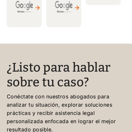
. Muy
recom
capace
recom
endabl
s de
endabl
es.
resolve
e;
r
continu
cualqui
aré
er
trabaja
caso
ndo
de
¿Listo para hablar
con él
migrac
sin
ión.
sobre tu caso?
dudarl
¡Bendi
o.
ciones!
Conéctate con nuestros abogados para
analizar tu situación, explorar soluciones
prácticas y recibir asistencia legal
personalizada enfocada en lograr el mejor
resultado posible.