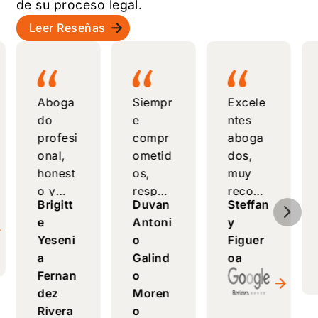
de su proceso legal.
Leer Reseñas
Aboga
Siempr
Excele
do
e
ntes
profesi
compr
aboga
onal,
ometid
dos,
honest
os,
muy
o y
respon
recom
Brigitt
Duvan
Steffan
5
compe
sables
endabl
e
Antoni
y
tente,
y con
es
Yeseni
o
Figuer
brinda
un
para
a
Galind
oa
asesorí
excele
inmigr
Fernan
o
a clara
nte
antes.
dez
Moren
y
servici
Confia
Rivera
o
realista
o. Muy
bles y