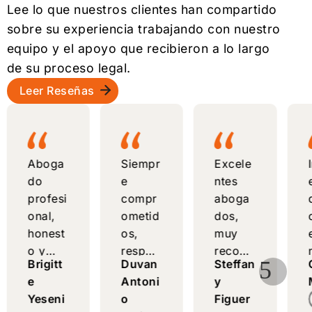
Lee lo que nuestros clientes han compartido
sobre su experiencia trabajando con nuestro
equipo y el apoyo que recibieron a lo largo
de su proceso legal.
Leer Reseñas
Aboga
Siempr
Excele
do
e
ntes
profesi
compr
aboga
onal,
ometid
dos,
honest
os,
muy
o y
respon
recom
5
Brigitt
Duvan
Steffan
compe
sables
endabl
e
Antoni
y
tente,
y con
es
Yeseni
o
Figuer
brinda
un
para