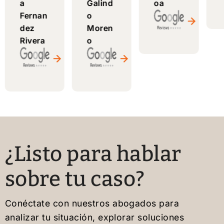
a
Galind
oa
asesorí
excele
inmigr
Fernan
o
a clara
nte
antes.
dez
Moren
y
servici
Confia
Rivera
o
realista
o. Muy
bles y
. Muy
recom
capace
recom
endabl
s de
endabl
es.
resolve
e;
r
continu
cualqui
aré
er
trabaja
caso
.
ndo
de
¿Listo para hablar
con él
migrac
sin
ión.
sobre tu caso?
dudarl
¡Bendi
o.
ciones!
Conéctate con nuestros abogados para
analizar tu situación, explorar soluciones