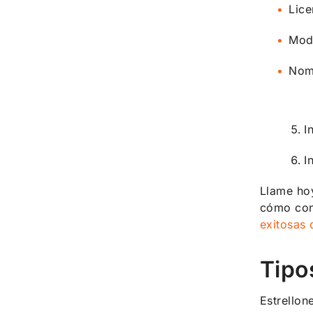
Lice
Mode
Nom
I
I
Llame ho
cómo cons
exitosas 
Tipo
Estrellon