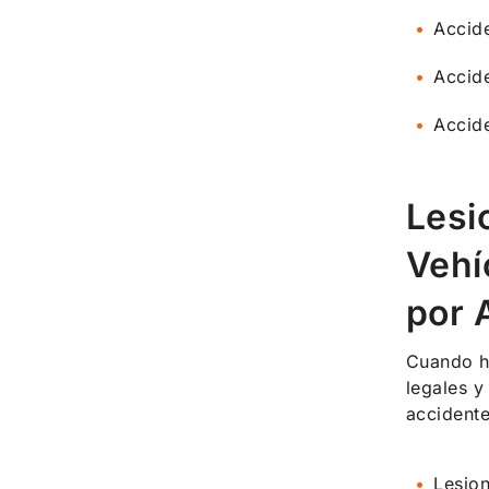
Accide
Accide
Accide
Lesi
Vehí
por 
Cuando ha
legales y
accident
Lesion