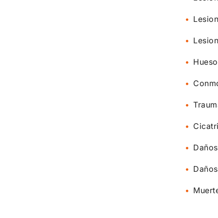
Lesion
Lesio
Huesos
Conmo
Traum
Cicatr
Daños 
Daños
Muert