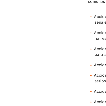
comunes 
Accide
señal
Accide
no re
Accide
para 
Accide
Accide
serios
Accid
Accid