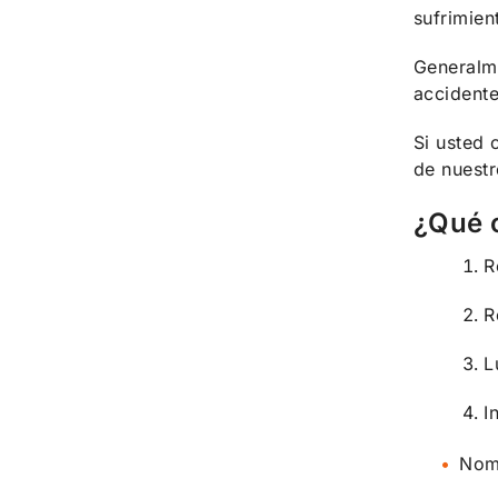
sufrimien
Generalme
accidente
Si usted 
de nuest
¿Qué c
R
R
L
I
Nom