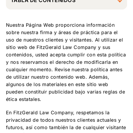
TABLA DE CONTENIDOS
Esta Página Web no proporciona
asesoramiento legal, y su contenido es solo
Nuestra Página Web proporciona información
para fines informativos
sobre nuestra firma y áreas de práctica para el
El uso de esta Página Web no establece una
uso de nuestros clientes y visitantes. Al utilizar el
relación de abogado-cliente
sitio web de FitzGerald Law Company y sus
Comunicación
contenidos, usted acepta cumplir con esta política
y nos reservamos el derecho de modificarla en
cualquier momento. Revise nuestra política antes
de utilizar nuestro contenido web. Además,
algunos de los materiales en este sitio web
pueden constituir publicidad bajo varias reglas de
ética estatales.
En FitzGerald Law Company, respetamos la
privacidad de todos nuestros clientes actuales y
futuros, así como también la de cualquier visitante