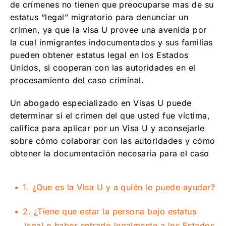
de crímenes no tienen que preocuparse mas de su
6. ¿Pueden los familiares de la víctima
obtener algún beneficio de la Visa U?
estatus “legal” migratorio para denunciar un
crimen, ya que la visa U provee una avenida por
7. ¿Qué tipo de daño o qué tipo de
la cual inmigrantes indocumentados y sus familias
sufrimiento debe de padecer una víctima
para poder calificar para aplicar para una
pueden obtener estatus legal en los Estados
Visa U?
Unidos, si cooperan con las autoridades en el
procesamiento del caso criminal.
8. ¿Qué pasa si el crimen fue cometido por
alguien que no es ciudadano o residente de
Estados Unidos? ¿Califica todavía la víctima
Un abogado especializado en Visas U puede
para una Visa U?
determinar si el crimen del que usted fue víctima,
califica para aplicar por un Visa U y aconsejarle
9. ¿Cuánto tiempo dura una Visa U?
sobre cómo colaborar con las autoridades y cómo
10. ¿Puede una persona y sus familiares
obtener la documentación necesaria para el caso
inmediatos obtener residencia si se les
concede una Visa U?
11. ¿Pueden los miembros de familia que no
1. ¿Que es la Visa U y a quién le puede ayudar?
viven en los Estados Unidos recibir estatus
de Visa U?
2. ¿Tiene que estar la persona bajo estatus
12. ¿Cuánto tiempo toma el procesamiento
legal o haber entrado legalmente a los Estados