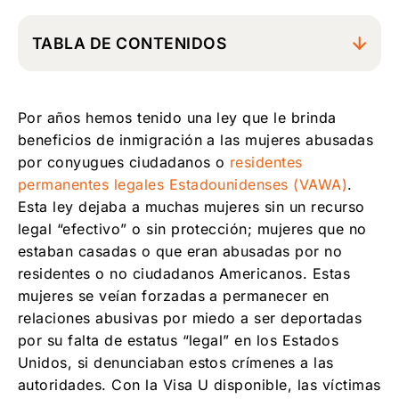
TABLA DE CONTENIDOS
1. ¿Qué es la Visa U y a quién le puede
ayudar?
Por años hemos tenido una ley que le brinda
2. ¿Tiene que estar la persona bajo estatus
beneficios de inmigración a las mujeres abusadas
legal o haber entrado legalmente a los
por conyugues ciudadanos o
residentes
Estados Unidos para poder aplicar por una
permanentes legales Estadounidenses (VAWA)
.
Visa U?
Esta ley dejaba a muchas mujeres sin un recurso
3. ¿Puede la víctima de cualquier crimen
legal “efectivo” o sin protección; mujeres que no
aplicar para una Visa U?
estaban casadas o que eran abusadas por no
4. ¿Qué tipo de asistencia debe proveer la
residentes o no ciudadanos Americanos. Estas
víctima al gobierno, para calificar para una
mujeres se veían forzadas a permanecer en
Visa U?
relaciones abusivas por miedo a ser deportadas
por su falta de estatus “legal” en los Estados
5. ¿Qué pasa si el gobierno no quiere
proceder con un caso criminal? ¿Se puede
Unidos, si denunciaban estos crímenes a las
aun así aplicar para la Visa U?
autoridades. Con la Visa U disponible, las víctimas