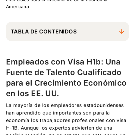
Americana
TABLA DE CONTENIDOS
Empleados con Visa H1b: Una Fuente de
Talento Cualificado para el Crecimiento
Económico en los EE. UU.
Empleados con Visa H1b: Una
Para Quién son las Visas H1b y Cuál es la
Fuente de Talento Cualificado
Disponibilidad
para el Crecimiento Económico
Proceso para Visas H-1B Nuevas o Iniciales
en los EE. UU.
bajo el “Cap”
Opciones Alternativas: Transferencias de
La mayoría de los empleadores estadounidenses
Visa H1b para Empleados con Visas H-1B
han aprendido qué importantes son para la
Existentes
economía los trabajadores profesionales con visa
Nuestros Abogados de Inmigración por
H-1B. Aunque los expertos advierten de una
Empleo de Boston Pueden Ayudar