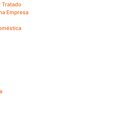
r Tratado
sma Empresa
Doméstica
a