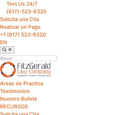
Text Us 24/7
(617)-523-6320
Solicita una Cita
Realizar un Pago
+1 (617) 523-6320
EN
Buscar:
Areas de Practica
Testimonios
Nuestro Bufete
RECURSOS
Solicita una Cita