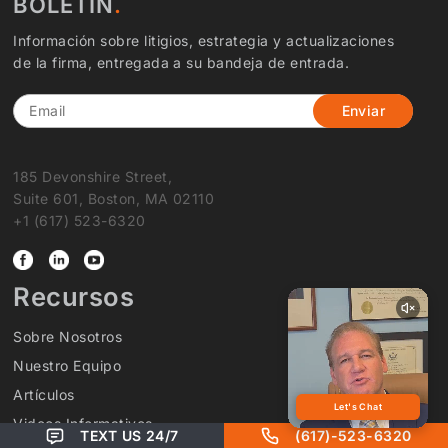
BOLETÍN
Información sobre litigios, estrategia y actualizaciones
de la firma, entregada a su bandeja de entrada.
Email
185 Devonshire Street,
Suite 601, Boston, MA 02110
+1 (617) 523-6320
Recursos
Sobre Nosotros
Nuestro Equipo
Artículos
Videos Informativos
TEXT US 24/7
(617)-523-6320