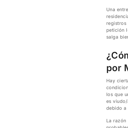
Una entre
residenci
registros
petición 
salga bie
¿Cóm
por 
Hay ciert
condicion
los que u
es viudo/
debido a 
La razón 
probablem