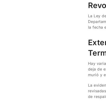
Revo
La Ley de
Departame
la fecha 
Exte
Term
Hay vari
deja de e
murió y e
La eviden
revisadas
de respal