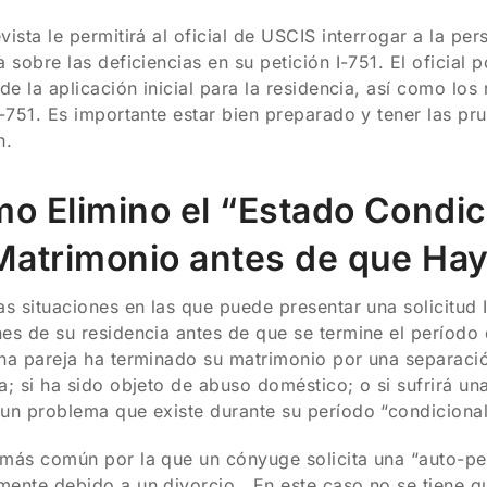
vista le permitirá al oficial de USCIS interrogar a la per
a sobre las deficiencias en su petición I-751. El oficial p
 de la aplicación inicial para la residencia, así como los
I-751. Es importante estar bien preparado y tener las p
n.
o Elimino el “Estado Condic
Matrimonio antes de que Ha
as situaciones en las que puede presentar una solicitud 
es de su residencia antes de que se termine el período
na pareja ha terminado su matrimonio por una separación
a; si ha sido objeto de abuso doméstico; o si sufrirá un
un problema que existe durante su período “condicional
más común por la que un cónyuge solicita una “auto-pet
ente debido a un divorcio. En este caso no se tiene q