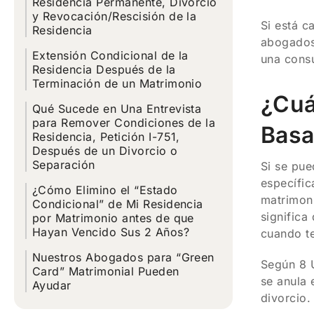
Residencia Permanente, Divorcio
y Revocación/Rescisión de la
Si está c
Residencia
abogados
Extensión Condicional de la
una consu
Residencia Después de la
Terminación de un Matrimonio
¿Cuá
Qué Sucede en Una Entrevista
para Remover Condiciones de la
Basa
Residencia, Petición I-751,
Después de un Divorcio o
Separación
Si se pue
específic
¿Cómo Elimino el “Estado
matrimoni
Condicional” de Mi Residencia
significa
por Matrimonio antes de que
Hayan Vencido Sus 2 Años?
cuando te
Nuestros Abogados para “Green
Según 8 U
Card” Matrimonial Pueden
se anula 
Ayudar
divorcio.