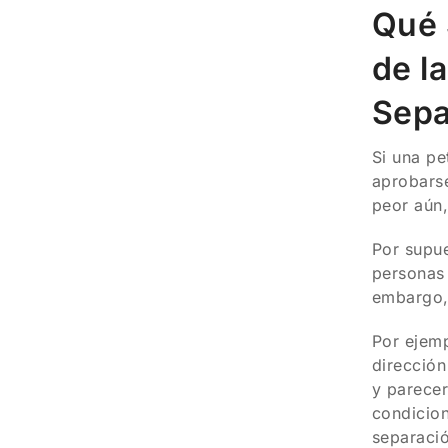
Qué 
de l
Sepa
Si una pe
aprobarse
peor aún,
Por supue
personas 
embargo, 
Por ejemp
dirección
y parecer
condicion
separació