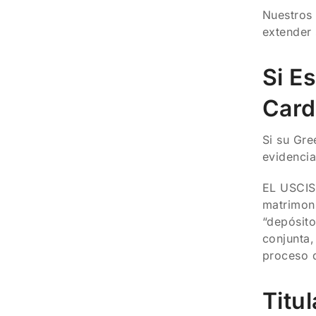
Nuestros 
extender 
Si E
Card
Si su Gre
evidencia
EL USCIS 
matrimoni
“depósito
conjunta,
proceso d
Titu