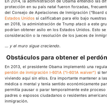
En 2014, la administración de Obama entendió las dif
protección en su país natal fueron forzadas, frecuen
del Consejo de Apelaciones de Inmigración (“Board of
Estados Unidos
si calificaban para ello bajo nuestra
en 2018, la administración de Trump atacó a este gru
podrían obtener asilo en los Estados Unidos. Esto se
consideración o la resolución de los jueces de inmigr
… y el muro sigue creciendo.
Obstáculos para obtener el perdón
En 2013, el presidente Obama implementó una regulac
perdón de inmigración I-601A (“I-601A waiver”)
si te
viviendo aquí sin ellos. Era importante mantener a l
médica o mental y tenía sentido económicamente para
permitía pausar o parar temporalmente este proceso 
padres o esposos ciudadanos o residentes americanos.
inmigración.