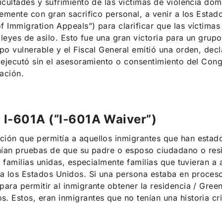
icultades y sufrimiento de las víctimas de violencia do
temente con gran sacrifico personal, a venir a los Estad
 Immigration Appeals”) para clarificar que las víctima
s leyes de asilo. Esto fue una gran victoria para un gr
po vulnerable y el Fiscal General emitió una orden, dec
 ejecutó sin el asesoramiento o consentimiento del Con
ación.
 I-601A (“I-601A Waiver”)
ión que permitía a aquellos inmigrantes que han estado
nían pruebas de que su padre o esposo ciudadano o resi
as familias unidas, especialmente familias que tuvieran
 los Estados Unidos. Si una persona estaba en proceso
para permitir al inmigrante obtener la residencia / Gr
 Estos, eran inmigrantes que no tenían una historia cri