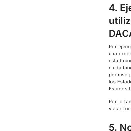
4. E
util
DAC
Por ejemp
una orde
estadouni
ciudadano
permiso p
los Estad
Estados 
Por lo t
viajar fu
5. N