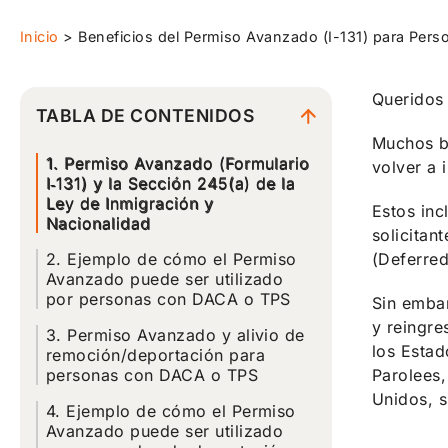
Inicio
>
Beneficios del Permiso Avanzado (I-131) para Per
Queridos
TABLA DE CONTENIDOS
Muchos be
1. Permiso Avanzado (Formulario
volver a 
I‑131) y la Sección 245(a) de la
Ley de Inmigración y
Estos inc
Nacionalidad
solicitan
2. Ejemplo de cómo el Permiso
(Deferred
Avanzado puede ser utilizado
por personas con DACA o TPS
Sin embar
y reingre
3. Permiso Avanzado y alivio de
los Estad
remoción/deportación para
personas con DACA o TPS
Parolees,
Unidos, s
4. Ejemplo de cómo el Permiso
Avanzado puede ser utilizado