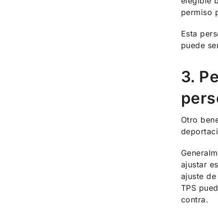
elegible 
permiso p
Esta pers
puede ser
3. P
pers
Otro bene
deportac
Generalme
ajustar e
ajuste de
TPS puede
contra.