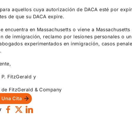
ara aquellos cuya autorización de DACA esté por expira
tes de que su DACA expire.
se encuentra en Massachusetts o viene a Massachusetts 
ón de inmigración, reclamo por lesiones personales o un
abogados experimentados en inmigración, casos penales 
.
ente,
P. FitzGerald y
o de FitzGerald & Company
e Una Cita
r