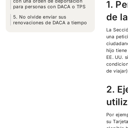
con una orden de deportación
1. P
para personas con DACA o TPS
de l
5. No olvide enviar sus
renovaciones de DACA a tiempo
La Secció
una petic
ciudadan
hijo tien
EE. UU. s
condicion
de viajar)
2. E
util
Por ejemp
su Tarjet