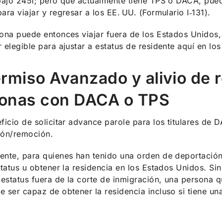
bajo 245i; pero que actualmente tiene TPS o DACA, pue
ara viajar y regresar a los EE. UU. (Formulario I‑131).
ona puede entonces viajar fuera de los Estados Unidos, y
 elegible para ajustar a estatus de residente aquí en lo
ermiso Avanzado y alivio de
onas con DACA o TPS
ficio de solicitar advance parole para los titulares de 
ión/remoción.
nte, para quienes han tenido una orden de deportación/
status u obtener la residencia en los Estados Unidos. S
 estatus fuera de la corte de inmigración, una persona 
 ser capaz de obtener la residencia incluso si tiene u