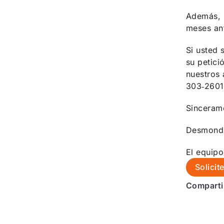
Además, p
meses an
Si usted 
su petici
nuestros 
303‑2601
Sinceram
Desmond 
El equip
Solicit
Comparti