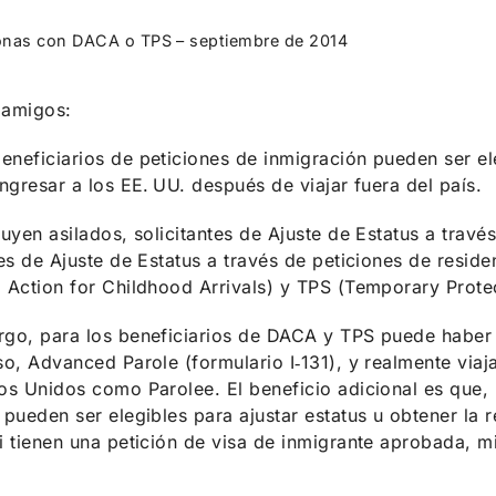
sonas con DACA o TPS – septiembre de 2014
 amigos:
neficiarios de peticiones de inmigración pueden ser el
ingresar a los EE. UU. después de viajar fuera del país.
luyen asilados, solicitantes de Ajuste de Estatus a travé
tes de Ajuste de Estatus a través de peticiones de resi
 Action for Childhood Arrivals) y TPS (Temporary Prote
go, para los beneficiarios de DACA y TPS puede haber u
so, Advanced Parole (formulario I‑131), y realmente viaj
os Unidos como Parolee. El beneficio adicional es que
 pueden ser elegibles para ajustar estatus u obtener la
i tienen una petición de visa de inmigrante aprobada, m