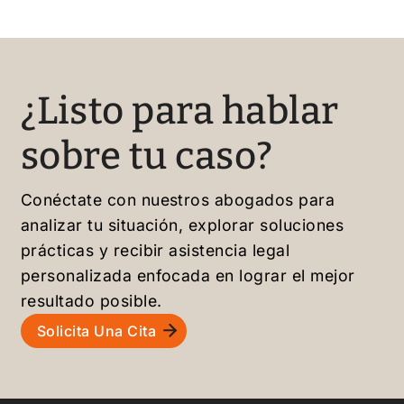
continu
cualqui
aré
er
trabaja
caso
ndo
de
¿Listo para hablar
con él
migrac
sin
ión.
sobre tu caso?
dudarl
¡Bendi
o.
ciones!
Conéctate con nuestros abogados para
analizar tu situación, explorar soluciones
prácticas y recibir asistencia legal
personalizada enfocada en lograr el mejor
resultado posible.
Solicita Una Cita