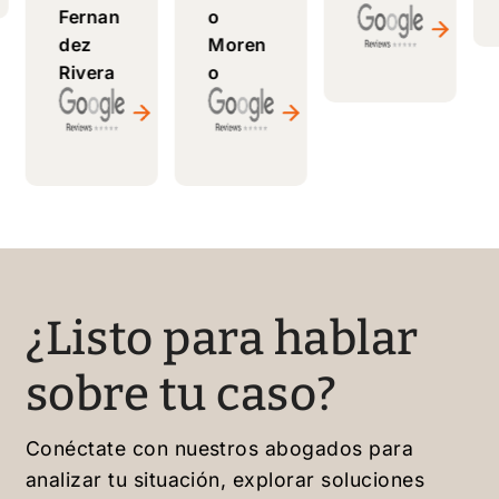
Fernan
o
a clara
nte
antes.
dez
Moren
y
servici
Confia
Rivera
o
realista
o. Muy
bles y
. Muy
recom
capace
recom
endabl
s de
endabl
es.
resolve
e;
r
continu
cualqui
aré
er
trabaja
caso
ndo
de
¿Listo para hablar
con él
migrac
sin
ión.
sobre tu caso?
dudarl
¡Bendi
o.
ciones!
Conéctate con nuestros abogados para
analizar tu situación, explorar soluciones