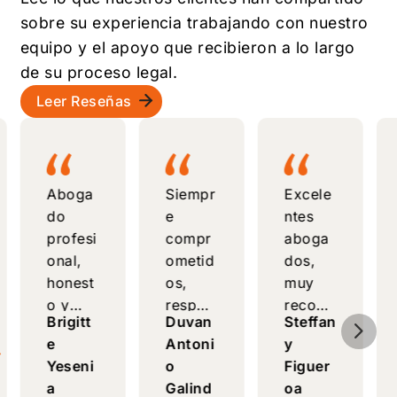
sobre su experiencia trabajando con nuestro
equipo y el apoyo que recibieron a lo largo
de su proceso legal.
Leer Reseñas
Aboga
Siempr
Excele
do
e
ntes
profesi
compr
aboga
onal,
ometid
dos,
honest
os,
muy
o y
respon
recom
Brigitt
Duvan
Steffan
5
compe
sables
endabl
e
Antoni
y
tente,
y con
es
Yeseni
o
Figuer
brinda
un
para
a
Galind
oa
asesorí
excele
inmigr