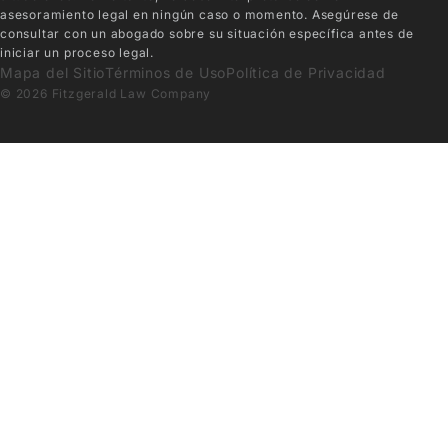
asesoramiento legal en ningún caso o momento. Asegúrese de
consultar con un abogado sobre su situación específica antes de
iniciar un proceso legal.
Mapa del Sitio
Términos de Uso
Política de Privacidad
© 2026 Fitzgerald Law Company