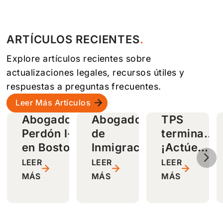
aré
er
trabaja
caso
ndo
de
ARTÍCULOS RECIENTES
con él
migrac
sin
ión.
Explore artículos recientes sobre
dudarl
¡Bendi
actualizaciones legales, recursos útiles y
o.
ciones!
respuestas a preguntas frecuentes.
Leer Más Artículos
s
Abogados de
Abogados
TPS
a
Perdón I-192
de
termina…
d
en Boston,
Inmigración
¡Actúe
5
de
Massachusetts
para el
ahora
LEER
LEER
LEER
Perdón I-
para
MÁS
MÁS
MÁS
601A en
identificar
cia
Boston, MA
sus
opciones!